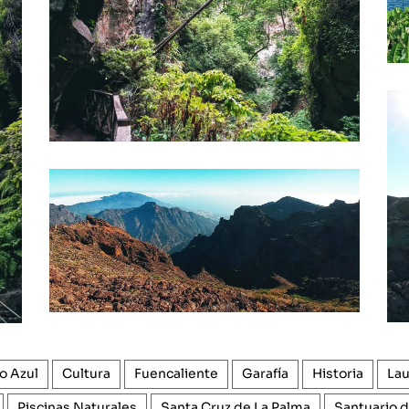
o Azul
Cultura
Fuencaliente
Garafía
Historia
Lau
Piscinas Naturales
Santa Cruz de La Palma
Santuario d