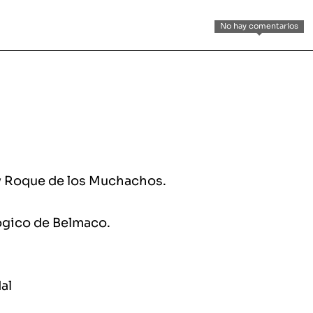
No hay comentarios
 y Roque de los Muchachos
.
lógico de Belmaco
.
al