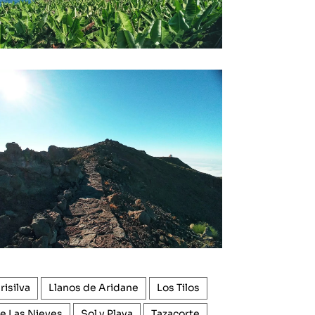
risilva
Llanos de Aridane
Los Tilos
e Las Nieves
Sol y Playa
Tazacorte