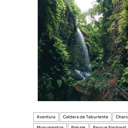
Aventura
Caldera de Taburiente
Charc
Monumentos
Paisaje
Parque Nacional