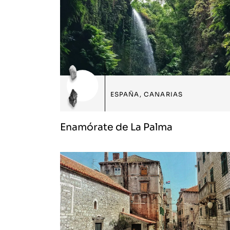
ESPAÑA
,
CANARIAS
Enamórate de La Palma