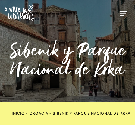
Sibenik y Parque
Nacional de Krka
INICIO
-
CROACIA
-
SIBENIK Y PARQUE NACIONAL DE KRKA