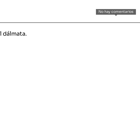
No hay comentarios
l dálmata.