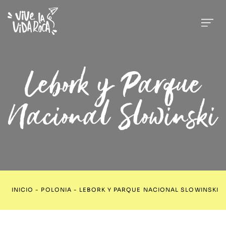
Lebork y Parque
Nacional Slowinski
INICIO
-
POLONIA
-
LEBORK Y PARQUE NACIONAL SLOWINSKI