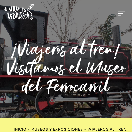
¡Viajeros al tren!
Visitamos el Museo
del Ferrocarril
INICIO
-
MUSEOS Y EXPOSICIONES
-
¡VIAJEROS AL TREN!