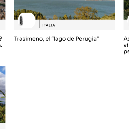
ITALIA
?
Trasimeno, el “lago de Perugia”
A
.
vi
p