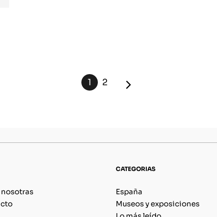
1
2
CATEGORIAS
 nosotras
España
cto
Museos y exposiciones
Lo más leído