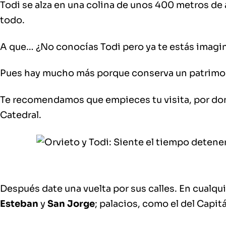
Todi se alza en una colina de unos 400 metros de al
todo.
A que… ¿No conocías Todi pero ya te estás imagin
Pues hay mucho más porque
conserva un patrimon
Te recomendamos que empieces tu visita
, por d
Catedral
.
Después
date una vuelta por sus calles
. En cualq
Esteban
y
San Jorge
;
palacios
, como el del Capit