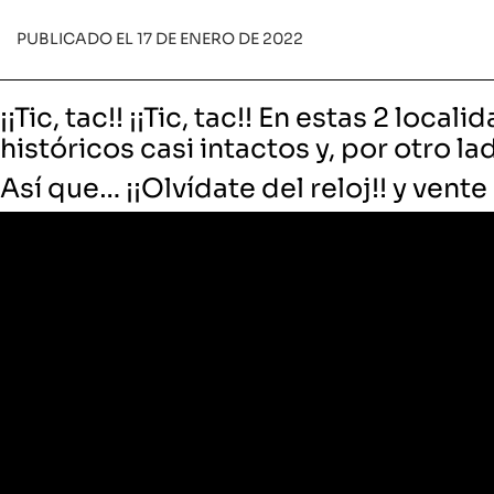
PUBLICADO EL 17 DE ENERO DE 2022
¡¡Tic, tac!! ¡¡Tic, tac!! En estas 2 loc
históricos casi intactos y, por otro la
Así que…
¡¡Olvídate del reloj!! y vent
Orvieto