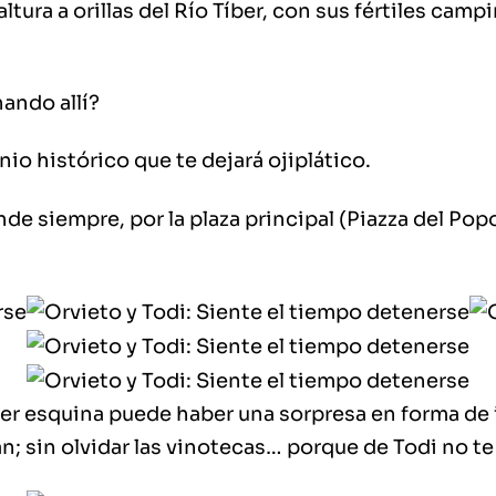
tura a orillas del Río Tíber
, con sus fértiles camp
ando allí?
io histórico que te dejará ojiplático
.
onde siempre,
por la plaza principal
(Piazza del Pop
uier esquina puede haber
una sorpresa en forma de 
án;
sin olvidar las vinotecas
… porque de Todi no te 