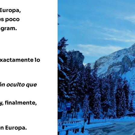
 Europa,
es poco
agram.
 exactamente lo
ón oculto que
, finalmente,
en Europa.