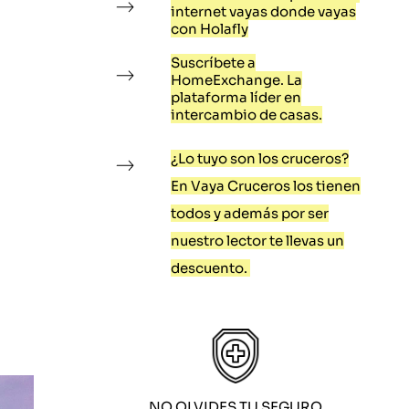
internet vayas donde vayas
con Holafly
Suscríbete a
HomeExchange. La
plataforma líder en
intercambio de casas.
¿Lo tuyo son los cruceros?
En Vaya Cruceros los tienen
todos y además por ser
nuestro lector te llevas un
descuento.
NO OLVIDES TU SEGURO