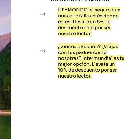
HEYMONDO, el seguro que
nunca te falla estés donde
estés. Llévate un 5% de
descuento solo por ser
nuestro lector.
¿Vienes a España? ¿Viajas
con tus padres como
nosotras? Intermundial es tu
mejor opción. Llévate un
10% de descuento por ser
nuestro lector.