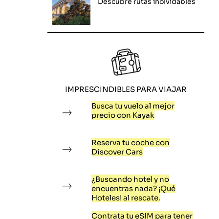
Descubre rutas inolvidables
IMPRESCINDIBLES PARA VIAJAR
Busca tu vuelo al mejor
precio con Kayak
Reserva tu coche con
Discover Cars
¿Buscando hotel y no
encuentras nada? ¡Qué
Hoteles! al rescate.
Contrata tu eSIM para tener