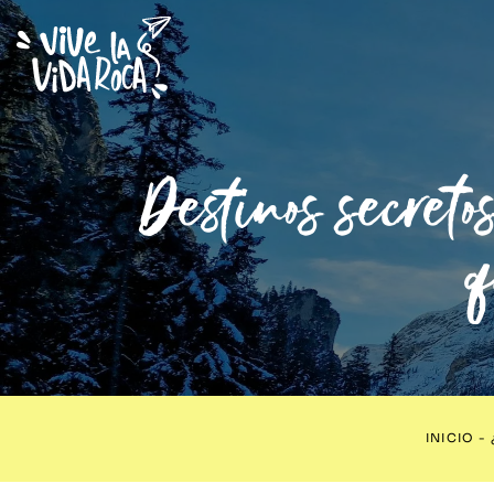
Destinos secret
q
INICIO
-