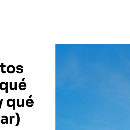
etos
 qué
y qué
ar)