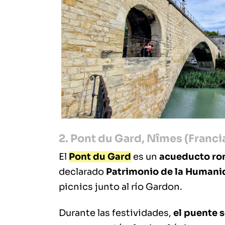
2. Pont du Gard, Nîmes (Francia
El
Pont du Gard
es un
acueducto r
declarado
Patrimonio de la Humani
picnics junto al río Gardon.
Durante las festividades,
el puente 