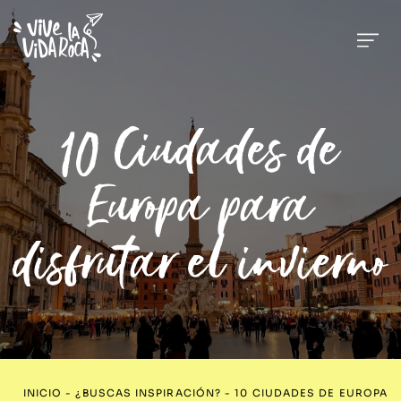
10 Ciudades de
Europa para
disfrutar el invierno
INICIO
-
¿BUSCAS INSPIRACIÓN?
-
10 CIUDADES DE EUROPA