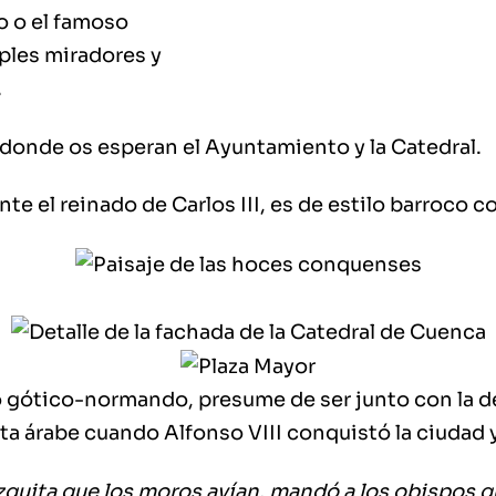
o o el famoso
ples miradores y
.
r donde os esperan el Ayuntamiento y la Catedral.
te el reinado de Carlos III, es de estilo barroco 
o gótico-normando, presume de ser junto con la de
ita árabe cuando Alfonso VIII conquistó la ciudad 
ezquita que los moros avían, mandó a los obispos q