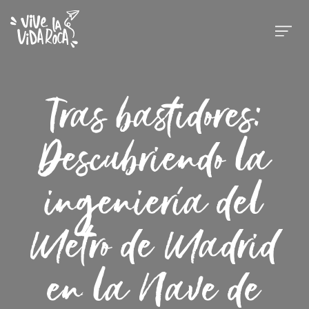
Tras bastidores:
Descubriendo la
ingeniería del
Metro de Madrid
en la Nave de