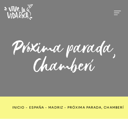
Próxima parada,
Chamberí
INICIO
-
ESPAÑA
-
MADRIZ
-
PRÓXIMA PARADA, CHAMBERÍ