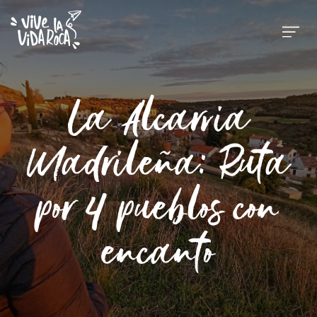
La Alcarria
Madrileña: Ruta
por 4 pueblos con
encanto