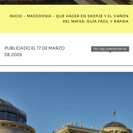
INICIO
-
MACEDONIA
-
QUÉ HACER EN SKOPJE Y EL CAÑÓN
DEL MATKA: GUÍA FÁCIL Y RÁPIDA
PUBLICADO EL 17 DE MARZO
No hay comentarios
DE 2026