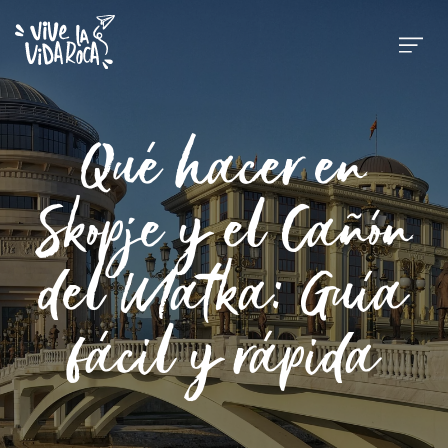
Qué hacer en
Skopje y el Cañón
del Matka: Guía
fácil y rápida