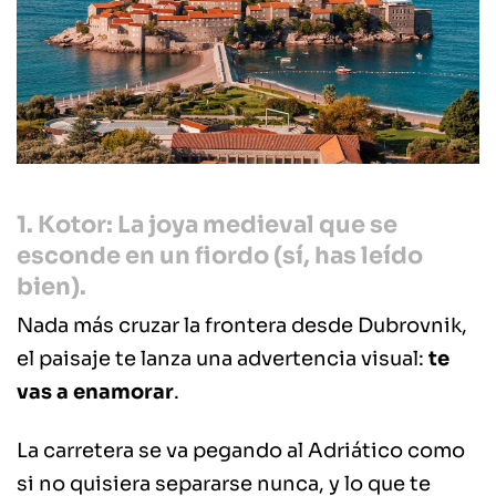
1. Kotor: La joya medieval que se
esconde en un fiordo (sí, has leído
bien).
Nada más cruzar la frontera desde Dubrovnik,
el paisaje te lanza una advertencia visual:
te
vas a enamorar
.
La carretera se va pegando al Adriático como
si no quisiera separarse nunca, y lo que te