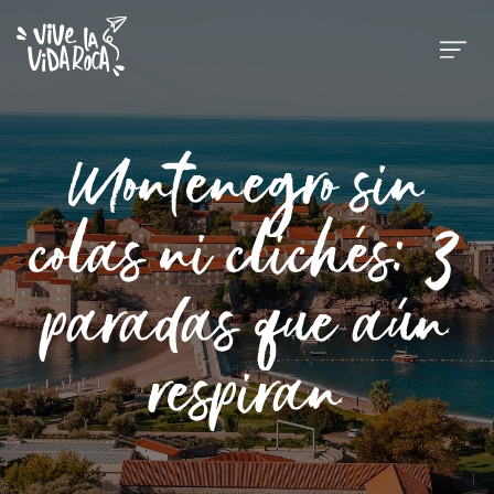
Montenegro sin
colas ni clichés: 3
paradas que aún
respiran