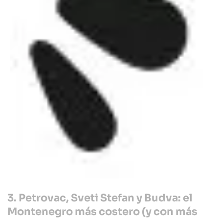
3. Petrovac, Sveti Stefan y Budva: el
Montenegro más costero (y con más