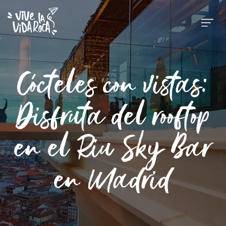
Cócteles con vistas:
Disfruta del rooftop
en el Riu Sky Bar
en Madrid