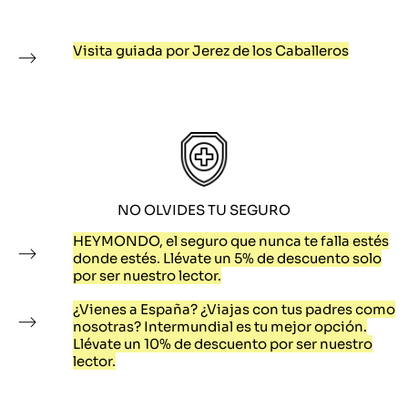
Visita guiada por Jerez de los Caballeros
NO OLVIDES TU SEGURO
HEYMONDO, el seguro que nunca te falla estés
donde estés. Llévate un 5% de descuento solo
por ser nuestro lector.
¿Vienes a España? ¿Viajas con tus padres como
nosotras? Intermundial es tu mejor opción.
Llévate un 10% de descuento por ser nuestro
lector.