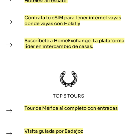
Hoteles! al rescate.
Contrata tu eSIM para tener internet vayas
donde vayas con Holafly
Suscríbete a HomeExchange. La plataforma
líder en intercambio de casas.
TOP 3 TOURS
Tour de Mérida al completo con entradas
Visita guiada por Badajoz