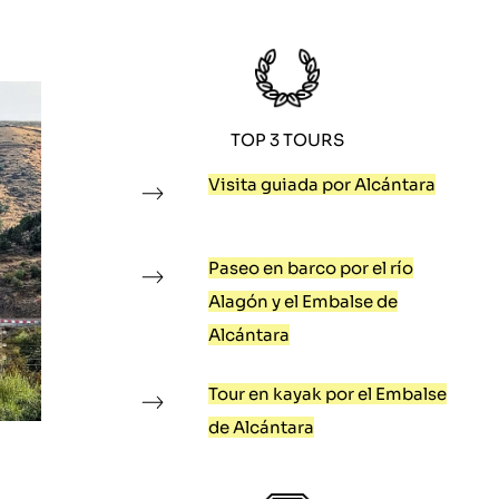
TOP 3 TOURS
Visita guiada por Alcántara
Paseo en barco por el río
Alagón y el Embalse de
Alcántara
Tour en kayak por el Embalse
de Alcántara