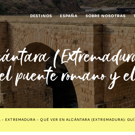
DESTINOS
ESPAÑA
SOBRE NOSOTRAS
lcántara (Extremadur
 el puente romano y e
A
-
EXTREMADURA
-
QUÉ VER EN ALCÁNTARA (EXTREMADURA): GUÍ