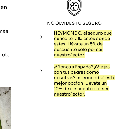
nen
NO OLVIDES TU SEGURO
 más
HEYMONDO, el seguro que
nunca te falla estés donde
estés. Llévate un 5% de
descuento solo por ser
 nota
nuestro lector.
¿Vienes a España? ¿Viajas
con tus padres como
nosotras? Intermundial es tu
mejor opción. Llévate un
10% de descuento por ser
nuestro lector.