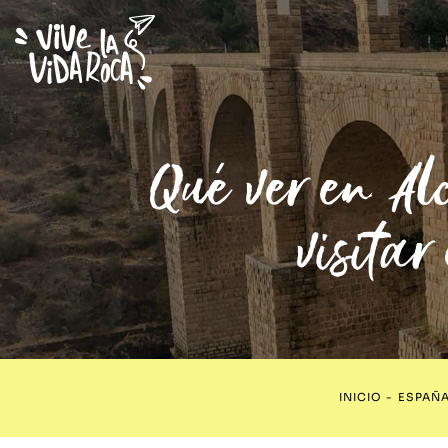
Qué ver en A
visitar
INICIO
-
ESPAÑ