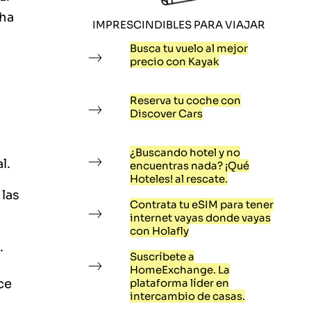
 ha
IMPRESCINDIBLES PARA VIAJAR
Busca tu vuelo al mejor
precio con Kayak
Reserva tu coche con
Discover Cars
¿Buscando hotel y no
l.
encuentras nada? ¡Qué
Hoteles! al rescate.
 las
Contrata tu eSIM para tener
internet vayas donde vayas
con Holafly
.
Suscríbete a
HomeExchange. La
ce
plataforma líder en
intercambio de casas.