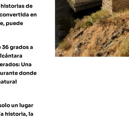
historias de
 convertida en
te, puede
e 36 grados a
Alcántara
perados: Una
taurante donde
natural
solo un lugar
 historia, la