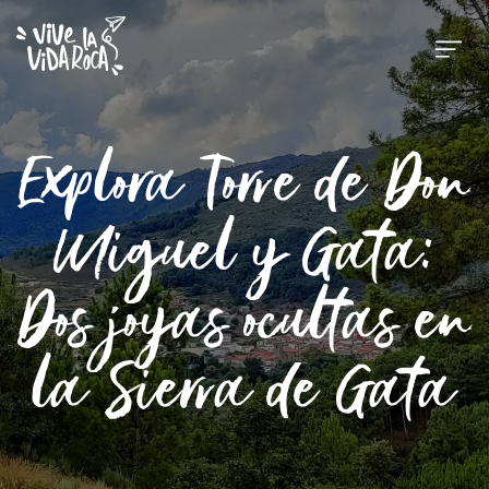
Explora Torre de Don
Miguel y Gata:
Dos joyas ocultas en
la Sierra de Gata