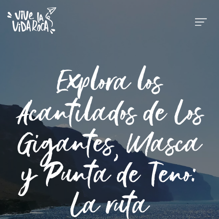
Explora los
Acantilados de Los
Gigantes, Masca
y Punta de Teno:
La ruta