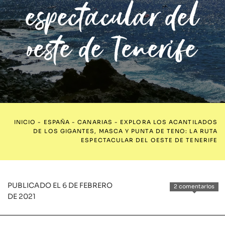
espectacular del
oeste de Tenerife
INICIO
-
ESPAÑA
-
CANARIAS
-
EXPLORA LOS ACANTILADOS
DE LOS GIGANTES, MASCA Y PUNTA DE TENO: LA RUTA
ESPECTACULAR DEL OESTE DE TENERIFE
PUBLICADO EL 6 DE FEBRERO
2 comentarios
DE 2021