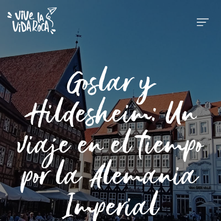
Goslar y
Hildesheim: Un
viaje en el tiempo
por la Alemania
Imperial