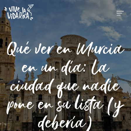
Qué ver en Murcia
en un día: La
ciudad que nadie
pone en su lista (y
debería)