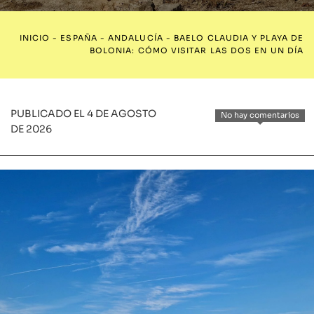
INICIO
-
ESPAÑA
-
ANDALUCÍA
-
BAELO CLAUDIA Y PLAYA DE
BOLONIA: CÓMO VISITAR LAS DOS EN UN DÍA
PUBLICADO EL 4 DE AGOSTO
No hay comentarios
DE 2026