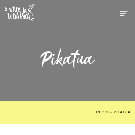
Pikatua
INICIO
-
PIKATUA