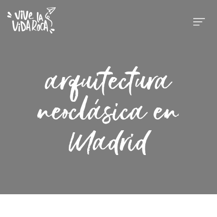
arquitectura
neoclásica en
Madrid