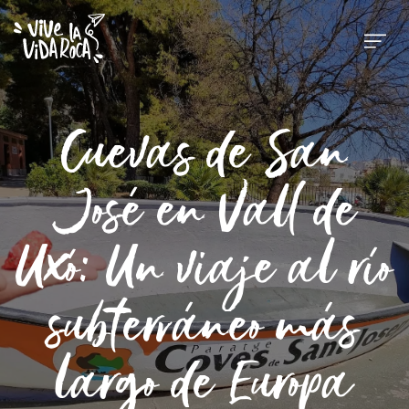
Cuevas de San
José en Vall de
Uxó: Un viaje al río
subterráneo más
largo de Europa