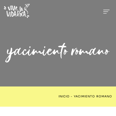
yacimiento romano
INICIO
-
YACIMIENTO ROMANO