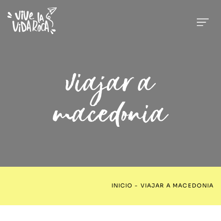
viajar a
macedonia
INICIO
-
VIAJAR A MACEDONIA