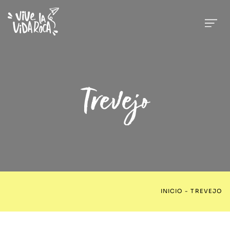
Trevejo
INICIO
-
TREVEJO