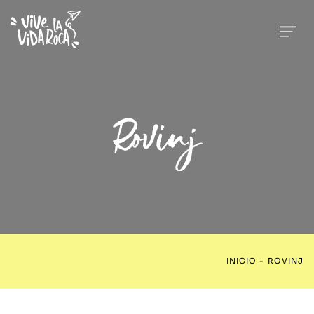
Rovinj
INICIO
-
ROVINJ