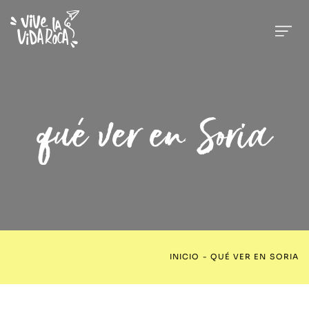
qué ver en Soria
INICIO
-
QUÉ VER EN SORIA