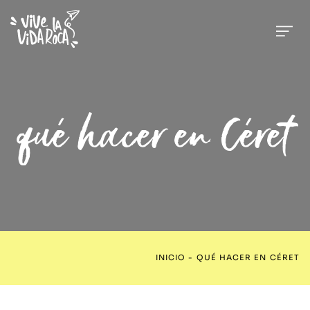
qué hacer en Céret
INICIO
-
QUÉ HACER EN CÉRET