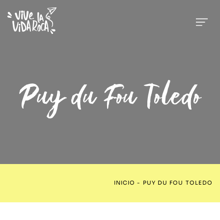
Puy du Fou Toledo
INICIO
-
PUY DU FOU TOLEDO