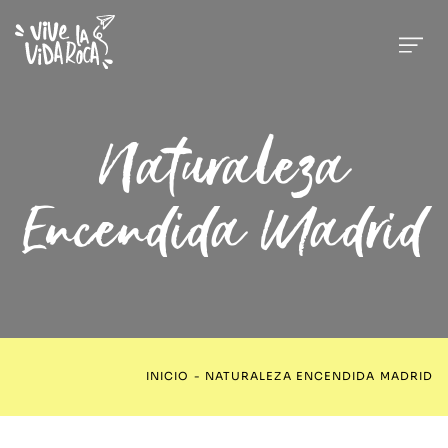
Naturaleza
Encendida Madrid
INICIO
-
NATURALEZA ENCENDIDA MADRID