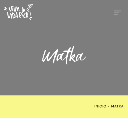
Matka
INICIO
-
MATKA