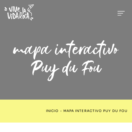
mapa interactivo
Puy du Fou
INICIO
-
MAPA INTERACTIVO PUY DU FOU