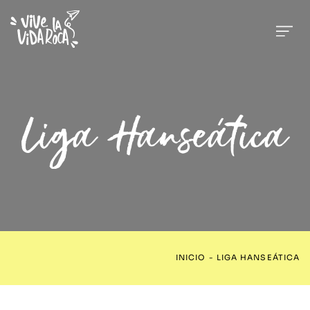
Liga Hanseática
INICIO
-
LIGA HANSEÁTICA