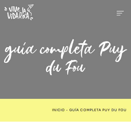
guía completa Puy
du Fou
INICIO
-
GUÍA COMPLETA PUY DU FOU