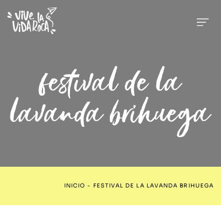
festival de la
lavanda brihuega
INICIO
-
FESTIVAL DE LA LAVANDA BRIHUEGA