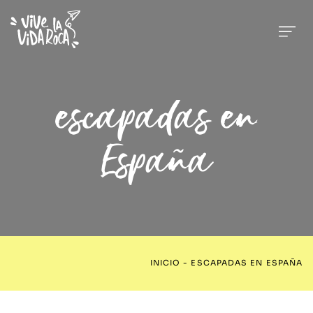
escapadas en
España
INICIO
-
ESCAPADAS EN ESPAÑA