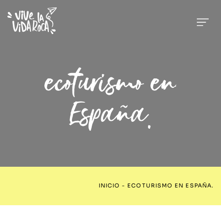
ecoturismo en
España.
INICIO
-
ECOTURISMO EN ESPAÑA.